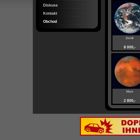
Diskuse
Kontakt
Obchod
Země
8 000,-
Mars
2 800,-