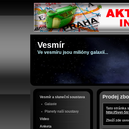
Vesmír
Ve vesmíru jsou milióny galaxií...
Prodej zbo
Vesmír a sluneční soustava
Galaxie
Tato stránka 
Planety naší soustavy
http://Svet-St
Video
Zboží zde uve
Anketa