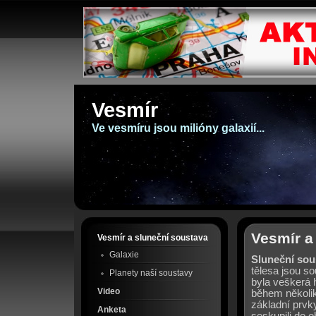
Vesmír
Ve vesmíru jsou milióny galaxií...
Vesmír a
Vesmír a sluneční soustava
Galaxie
Sluneční sou
tělesa jsou so
Planety naší soustavy
byla veškerá 
Video
během několi
základní prvk
Anketa