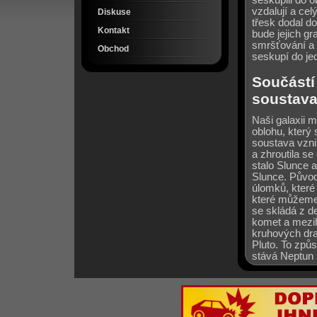
seskupili do 
vzdalují a cel
Diskuse
třesk dodal do
Kontakt
bude jejich gr
smršťování a 
Obchod
seskupí do je
Součástí 
soustava
Naši galaxii 
oblohu, který
soustava vznik
a zhroutila s
stalo Slunce a
Slunce. Původ
úlomků, které 
které můžeme 
se skládá z d
komet a mezih
kruhových dra
Pluto. To způs
stává Neptun 